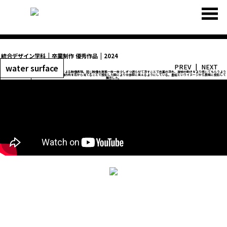
統合デザイン学科
卒業制作 優秀作品
2024
water surface
PREV
NEXT
墨汁によってできる揺らぎと光の反射の波紋による映像表現。同じ映像を屏風一枚一枚少しずつ遅らせて流すことで水面の流れ、波紋の動きをより感じてもらうよう
にした。屏風に投影することから撮影した映像の光を右から当てることで投影した時により立体的に見えるようにしている。墨絵というイメージから屏風に投影して
展示した。
彦田弦哉
#永井プロジェクト
#2024
#INSTALLATION