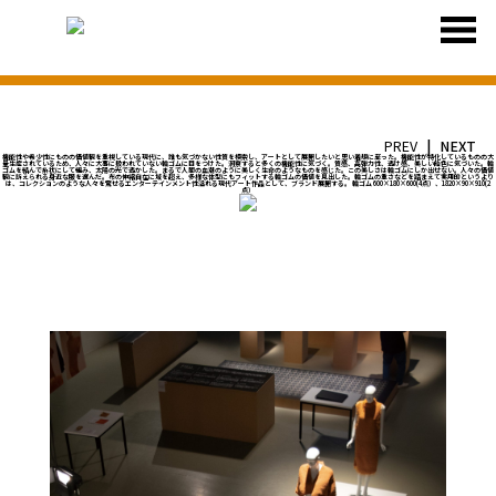
PREV
NEXT
機能性や希少性にものの価値観を重視している現代に、誰も気づかない性質を模索し、アートとして展開したいと思い着想に至った。機能性が特化しているものの大
量生産されているため、人々に大事に扱われていない輪ゴムに目をつけた。洞察すると多くの機能性に気づく。質感、高弾力性、透け感、美しい飴色に気づいた。輪
ゴムを結んで糸状にして編み、太陽の光で透かした。まるで人間の血潮のように美しく生命のようなものを感じた。この美しさは輪ゴムにしか出せない。人々の価値
観に訴えられる身近な服を選んだ。布の伸縮自在に域を超え、多様な体型にもフィットする輪ゴムの価値を見出した。輪ゴムの重さなどを踏まえて実用的というより
は、コレクションのような人々を驚せるエンターテインメント性溢れる現代アート作品として、ブランド展開する。 輪ゴム 600×180×600(4点）、1820×90×910(2
点）