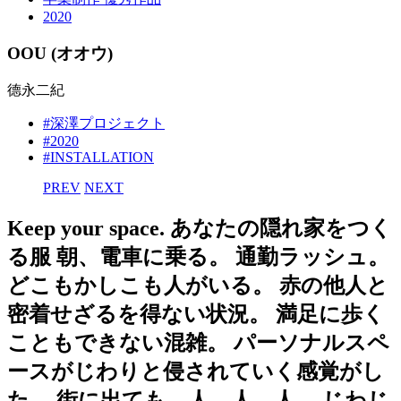
2020
OOU (オオウ)
德永二紀
#深澤プロジェクト
#2020
#INSTALLATION
PREV
NEXT
Keep your space. あなたの隠れ家をつく
る服 朝、電車に乗る。 通勤ラッシュ。
どこもかしこも人がいる。 赤の他人と
密着せざるを得ない状況。 満足に歩く
こともできない混雑。 パーソナルスペ
ースがじわりと侵されていく感覚がし
た。 街に出ても、人、人、人。 じわじ