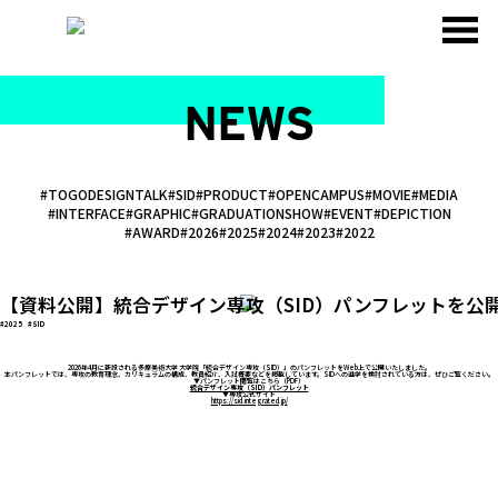
NEWS
#TOGODESIGNTALK
#SID
#PRODUCT
#OPENCAMPUS
#MOVIE
#MEDIA
#INTERFACE
#GRAPHIC
#GRADUATIONSHOW
#EVENT
#DEPICTION
#AWARD
#2026
#2025
#2024
#2023
#2022
【資料公開】統合デザイン専攻（SID）パンフレットを公
#2025
#SID
2026年4月に新設される多摩美術大学 大学院「統合デザイン専攻（SID）」のパンフレットをWeb上で公開いたしました。
本パンフレットでは、専攻の教育理念、カリキュラムの構成、教員紹介、入試概要などを掲載しています。SIDへの進学を検討されている方は、ぜひご覧ください。
▼パンフレット閲覧はこちら（PDF）
統合デザイン専攻（SID）パンフレット
▼専攻公式サイト
https://sid.integrated.jp/