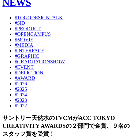
NEWS
#TOGODESIGNTALK
#SID
#PRODUCT
#OPENCAMPUS
#MOVIE
#MEDIA
#INTERFACE
#GRAPHIC
#GRADUATIONSHOW
#EVENT
#DEPICTION
#AWARD
#2026
#2025
#2024
#2023
#2022
サントリー天然水のTVCMがACC TOKYO
CREATIVITY AWARDSの２部門で金賞、９名の
スタッフ賞を受賞！