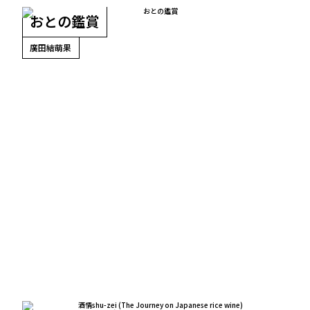
おとの鑑賞
廣田結萌果