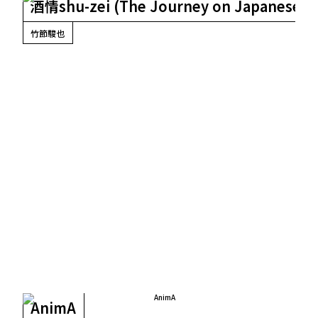
酒情shu-zei (The Journey on Japanese ri
竹節駿也
AnimA