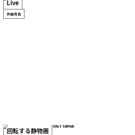
ce wine)
Live
伊藤秀真
回転する静物画