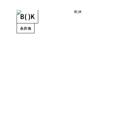
B( )K
永井浩