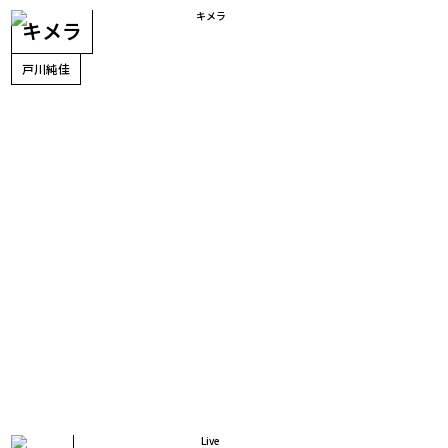
キメラ
戸川純佳