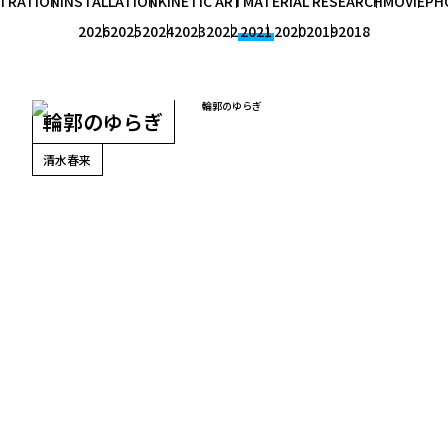
STRATION
INSTALLATION
KINETIC ART
MATERIAL RESEARCH
MOVIE
PH
2026
2025
2024
2023
2022
2021
2020
2019
2018
輪郭のゆらぎ
清水春来