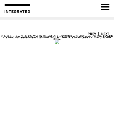
PREV
NEXT
ブラウスのみのファッションブランド。首元のデザインや袖、裾の丈に注目して、シンプルだけど官能的なブラウスを製作しました。ブランド名は、着る人に着目し
て、紙（paper）のように身体が薄い人が着用する、白い（white）ブラウス、略してpapêwです。 服（all cotton）,冊子2冊（170×250 mm）,ショップカード
（47×94 mm）